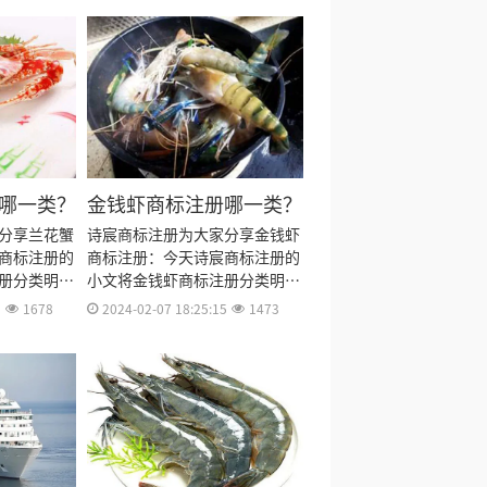
哪一类？
金钱虾商标注册哪一类？
分享兰花蟹
诗宸商标注册为大家分享金钱虾
商标注册的
商标注册：今天诗宸商标注册的
册分类明
小文将金钱虾商标注册分类明
费用、商标
细、商标注册流程及费用、商标
1
1678
2024-02-07 18:25:15
1473
资料和商标
注册多久、商标注册资料和商标
料整理出
注册证书有效期等资料整理出
来。