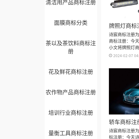
清洁用产品商标注册
面膜商标分类
牌照灯商标
诗宸商标注册
商标注册：今
茶以及茶饮料商标注
小文将牌照灯
册
细、商标注册
2024-02-07 04
注册多久、商
注册证书有效
花及鲜花商标注册
来。
农作物产品商标注册
培训行业商标注册
轿车商标注
诗宸商标注册
量衡工具商标注册
标注册：今天