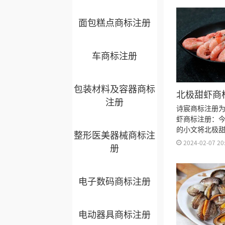
面包糕点商标注册
车商标注册
包装材料及容器商标
北极甜虾商
注册
类？
诗宸商标注册
虾商标注册：
的小文将北极
整形医美器械商标注
明细、商标注
2024-02-07 20
册
标注册多久、
标注册证书有
来。
电子数码商标注册
电动器具商标注册