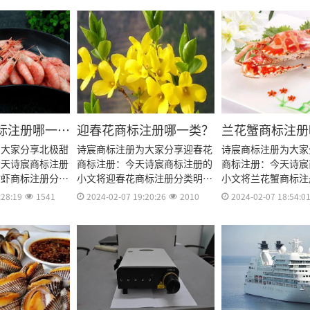
标注册哪一
迎春花商标注册哪一类？
兰花蟹商标注册
为大家分享北极甜
诗宸商标注册为大家分享迎春花
诗宸商标注册为大家
今天诗宸商标注册
商标注册：今天诗宸商标注册的
商标注册：今天诗宸
甜虾商标注册分类
小文将迎春花商标注册分类明
小文将兰花蟹商标注
册流程及费用、商
细、商标注册流程及费用、商标
细、商标注册流程及
:28:19
1541
2024-02-07 19:20:26
2010
2024-02-07 18:54:0
商标注册资料和商
注册多久、商标注册资料和商标
注册多久、商标注册
效期等资料整理出
注册证书有效期等资料整理出
注册证书有效期等资
来。
来。