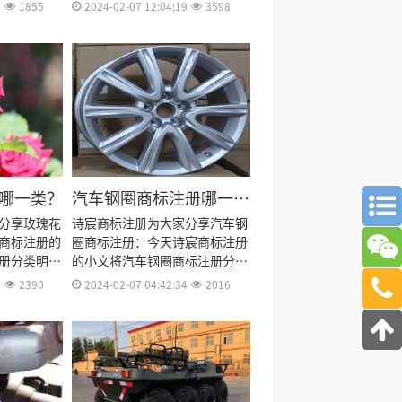
商标注册多
标注册流程及费用、商标注册多
1
1855
2024-02-07 12:04:19
3598
商标注册证
久、商标注册资料和商标注册证
出来。
书有效期等资料整理出来。
哪一类？
汽车钢圈商标注册哪一
类？
分享玫瑰花
诗宸商标注册为大家分享汽车钢
商标注册的
圈商标注册：今天诗宸商标注册
册分类明
的小文将汽车钢圈商标注册分类
费用、商标
明细、商标注册流程及费用、商
3
2390
2024-02-07 04:42:34
2016
资料和商标
标注册多久、商标注册资料和商
料整理出
标注册证书有效期等资料整理出
来。