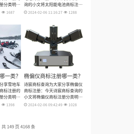
册分类明
询的小文将太阳能电池商标注册
费用、商标
分类明细、商标注册流程及费
1
1687
2024-02-06 11:16:27
1288
资料和商标
用、商标注册多久、商标注册资
料整理出
料和商标注册证书有效期等资料
整理出来。
哪一类？
椭偏仪商标注册哪一类？
分享雪地车
诗宸商标查询为大家分享椭偏仪
商标注册的
商标注册：今天诗宸商标查询的
册分类明
小文将椭偏仪商标注册分类明
费用、商标
细、商标注册流程及费用、商标
8
1398
2024-02-06 09:42:49
1028
资料和商标
注册多久、商标注册资料和商标
料整理出
注册证书有效期等资料整理出
来。
共 149 页 4168 条