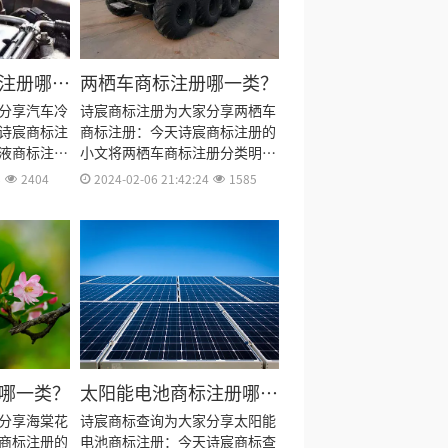
注册哪一
两栖车商标注册哪一类？
分享汽车冷
诗宸商标注册为大家分享两栖车
诗宸商标注
商标注册：今天诗宸商标注册的
液商标注册
小文将两栖车商标注册分类明
流程及费
细、商标注册流程及费用、商标
8
2404
2024-02-06 21:42:24
1585
商标注册资
注册多久、商标注册资料和商标
效期等资料
注册证书有效期等资料整理出
来。
哪一类？
太阳能电池商标注册哪一
类？
分享海棠花
诗宸商标查询为大家分享太阳能
商标注册的
电池商标注册：今天诗宸商标查