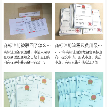
正，2027年1月1日起施行），从
标的法律边界、销售侵权商品的
法律定义、规制措施、异议与无
法律责任三个维度深入分析，并
效宣告维权途径及事前预防策略
依据《中华人民共和国商标法》
四个维度，详细解析商标恶意抢
（2026年修正，2027年1月1日
注的认定标准和应对方法，帮助
起施行）及国家知识产权局商标
企业和个人有效应对商标抢注问
审查审理标准，为直播从业者提
题，保护自有品牌权益。
供商标合规指导与侵权防范建
议。
商标注册被驳回了怎么复
商标注册流程及费用最新
审？2026年驳回复审流程
版？2026年商标注册完整
商标注册被驳回后，申请人可以
2026年商标注册流程包含商标查
及成功率分析
在收到驳回通知之日起十五日内
指南
询、提交申请、形式审查、实质
向商标评审委员会申请复审，复
审查、商标公告和核准注册领证
审流程包括提交申请书、形式审
六个核心阶段，整体周期约12至
查、实质审理和作出裁定四个阶
18个月，官方规费为几百元到几
段，整体成功率约在30%至
千元不等。根据《中华人民共和
50%。根据《中华人民共和国商
国商标法》（2026年修正，2027
标法》（2026年修正，2027年1
年1月1日起施行）规定，本文全
月1日起施行）规定，本文详细解
面解读最新商标注册流程细节、
读商标驳回复审全流程。
所需材料及费用标准，助力企业
高效完成商标注册。