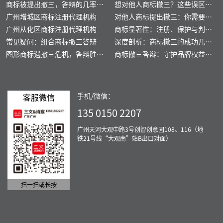
商标被提出撤三，答辩的几率高
成功权益的重要途径
想对他人商标撤三？这些误区要
不高？
广州增城区商标注册代理机构
警惕
对他人商标提出撤三：你需要知
广州从化区商标注册代理机构
道的一切
商标显著性：注册、保护与判断
常见疑问：组合商标撤三答辩
的关键要点
深度剖析：商标撤三的成功几率
图形商标遇撤三危机，答辩胜算
高不高？
商标撤三答辩：守护品牌权益的
几何？
实战攻略
手机/微信：
客服微信
135 0150 2207
广州天河大观中路3号创智创意园108、116（地
铁21号线“大观南”站B出口对面）
扫一扫或长按