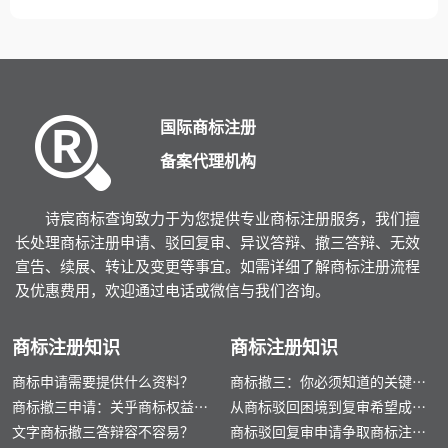
国际商标注册
备案代理机构
诗宸商标查询致力于为您提供专业商标注册服务，我们擅
长处理商标注册申请、驳回复审、异议答辩、撤三答辩、无效
宣告、续展、转让及变更等事宜。如需详细了解商标注册流程
及优惠费用，欢迎通过电话或微信与我们咨询。
商标注册知识
商标注册知识
商标申请需要提供什么资料？
商标撤三：你必须知道的关键要
商标撤三申请：关乎商标权益的
点
从商标驳回困境到复审希望成功
核心问题
文字商标撤三答辩容不容易？
之路
商标驳回复审申请争取商标注册