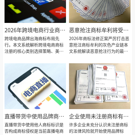
规则及品牌合规要点，为人工智
具进行品牌商标布局提供专业指
能企业提供系统完善的知识产权
导和实操参考建议。
保护方案。
2026年跨境电商行业商标
恶意抢注商标牟利将受严
注册与品牌出海全攻略
惩：2026年商标法最新规
跨境电商品牌出海商标布局先
2026年商标法修正案严厉打击恶
行。本文系统解析跨境电商商标
制解读
意抢注商标牟利的灰色产业链本
注册的核心类别选择策略、美国
文系统解读恶意抢注行为的最新
欧盟及东南亚等主要目标市场国
认定标准强化后的行政处罚与民
的商标布局方案、马德里国际商
事赔偿措施以及企业的主动防范
标注册体系的申请流程和费用优
策略帮助品牌权利人有效维护自
势，以及亚马逊速卖通等平台的
身商标权益从商标异议程序到无
品牌备案与知识产权保护机制，
效宣告请求再到惩罚性赔偿制度
助力跨境卖家构建全方位全球品
全面解析新法框架下的商标抢注
牌保护体系实现长期可持续发展
治理新格局切实防范品牌被恶意
目标。
抢注的风险
直播带货中使用品牌商标
企业使用未注册商标有哪
是否构成侵权？2026年最
些风险？2026年商标法法
直播带货中使用他人商标标识是
许多企业未充分认识未注册商标
新法律解析
否构成商标侵权是当前直播电商
律风险全面解析
的法律风险就开始使用品牌标