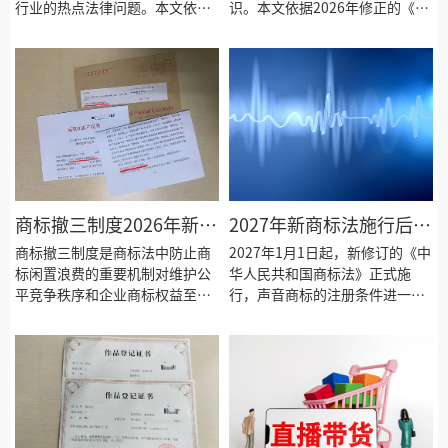
行业的热点法律问题。本文依据
识。本文依据2026年修正的《中
《中华人民共和国商标法》
华人民共和国商标法》，系统分
（2026年修正，2027年1月1日
析未注册商标在商业使用中面临
起施行）相关规定，深度解析直
的被抢注风险、侵权赔偿风险及
播带货中商标侵权的认定标准与
品牌资产损失风险，梳理新商标
法律责任，梳理主播选品合规要
法关于未注册商标保护的最新规
点、商标使用风险防范及品牌方
定和维权途径，为企业合理规划
维权路径，为直播电商从业者和
商标布局、规避法律风险提供实
品牌权利人提供全面实用的法律
务参考。
参考。
商标撤三制度2026年新变
2027年新商标法施行后，
化：企业如何避免注册商
声音商标注册有哪些新变
商标撤三制度是商标法中防止商
2027年1月1日起，新修订的《中
标被撤销？
标闲置浪费的重要机制对维护公
化？
华人民共和国商标法》正式施
平竞争秩序和企业商标权益至关
行，声音商标的注册条件进一步
重要。2026年商标法修正后撤三
明确完善。本文依据商标法2026
申请程序和使用证据标准均有重
年修正案第八条，系统解答声音
大调整。本文依据最新法律规定
商标的注册条件、审查标准、申
全面解析商标撤三制度的新变化
请流程及使用规范，帮助企业把
使用证据的具体要求和企业的应
握声音商标注册新机遇，提前布
对策略助力企业有效维护自身商
局品牌声音资产体系，为品牌音
标权益降低被撤销风险。
频识别建设和市场竞争优势提供