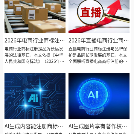
2026年电商行业商标注册
2026年直播电商行业商标
与品牌保护全攻略
注册与品牌保护全攻略
电商行业商标注册是品牌长远发
直播电商行业商标注册与品牌保
展的法律基石。本文依据《中华
护是品牌长期发展的基石。本文
人民共和国商标法》（2026年修
全面解析直播电商商标注册的核
正，2027年1月1日起施行）全面
心类别选择策略，深入探讨直播
解析电商商标注册的核心类别选
账号昵称商标化的重要性与操作
择策略、品牌命名法律禁区与显
要点，系统讲解品牌命名方法与
著性审查标准，讲解注册流程与
商标审查规则，梳理MCN机构与
审查周期，以及商品图片著作
主播之间的商标权属约定方案，
权、店铺名称保护和平台投诉维
并提出直播带货中的商标侵权风
权等品牌保护方案，助力电商卖
险防范建议，助力直播电商企业
家构建完善的知识产权护城河。
构建全方位品牌保护体系。
AI生成内容能注册商标
AI生成图片享有著作权
吗？2026年人工智能商标
吗？2026年版权保护热点