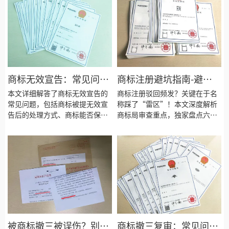
问题进行详细解答，帮助商标权
了实用的参考和指导。
利人更好地应对这一法律程序。
商标无效宣告：常见问题
商标注册避坑指南-避
与解析
开"高频词"、“禁用
本文详细解答了商标无效宣告的
商标注册驳回频发？关键在于名
常见问题，包括商标被提无效宣
词”，成功率提升80%！
称踩了“雷区”！本文深度解析
告后的处理方式、商标能否保
商标局审查重点，独家盘点六大
附实战应对策略
留、是否一定会被无效以及不理
类“高频驳回词”与“禁用
会的后果等。通过对这些问题的
词”，涵盖行业特征词、通用描
深入分析，帮助商标权利人更好
述词、简单数字组合、模仿大牌
地理解和应对商标无效宣告程
词、地名文化符号及广告语等。
序。
了解这些“雷点”，助您在商标
取名阶段精准避坑。同时提供降
低驳回风险的实用策略及被驳回
后的最佳应对方案。避开无效申
请，让您的商标注册之路更顺
畅！立即阅读，掌握核心禁忌，
被商标撤三被误伤？别
商标撤三复审：常见问题