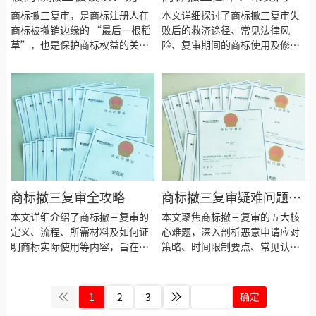
提升注册成功率！
怕！商标撤三复审指南助
与解决指南
商标撤三复审，是商标注册人在
本文详细探讨了商标撤三复审失
您挽回商标
商标被撤销边缘的 “最后一根稻
败后的救济途径、常见法律风
草”，也是保护商标权益的关键
险、复审期间的商标使用及修改
一招。无论是商标注册人还是相
问题，以及复审裁定结果的上诉
关从业者，都得对它有清晰的认
路径，为商标权利人提供全面的
识，才能在这场商标的 “保卫
应对策略。
战” 中，守住自己的品牌阵地。
商标撤三复审全攻略
商标撤三复审疑难问题全
解答​
本文详细介绍了商标撤三复审的
本文聚焦商标撤三复审的五大核
定义、流程、所需材料及如何证
心难题，深入剖析恶意申请应对
明商标实际使用等内容，旨在帮
策略、时间限制要点、常见认知
助商标权利人更好地应对商标撤
误区、收费标准及延期申请规
三复审程序。
则，结合典型案例与实务经验，
为商标权人提供兼具理论深度与
1
2
3
确定
实操价值的解决方案。​