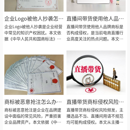
实用参考。
企业Logo被他人抄袭怎么
直播间带货使用他人品牌
办？2026年商标与著作权
商标算侵权吗？2026年商
企业Logo被他人抄袭是企业经营
直播间带货使用他人品牌商标是
双重保护路径解析
中常见的知识产权困扰。本文依
标法热点解答
否构成侵权，是当前电商直播行
据《中华人民共和国商标法》
业高度关注的热点问题。本文依
（2026年修正，2027年1月1日
据《中华人民共和国商标法》
起施行）及《中华人民共和国著
（2026年修正，2027年1月1日
作权法》（2020年修正），从商
起施行），从商标性使用认定、
标注册保护与著作权登记保护双
合理使用边界、平台责任划分三
重视角，系统解析企业Logo被抄
个维度进行解析，并结合最新司
袭后的维权路径与证据收集方
法实践，为直播从业者和品牌权
法，帮助企业在面对Logo侵权时
利人提供实用的法律风险防范建
快速有效应对。
议。
商标被恶意抢注怎么办？
直播带货商标侵权风险防
2026年新商标法维权途径
范：2026年必须了解的法
商标被恶意抢注是企业在品牌建
直播带货商标侵权风险频发，主
全解析
设中面临的常见风险，严重损害
律要点
播选品不当、直播间用语不规范
企业品牌资产。本文依据《中华
均可能构成侵权。本文从主播选
人民共和国商标法》（2026年修
品审查义务、描述性使用他人商