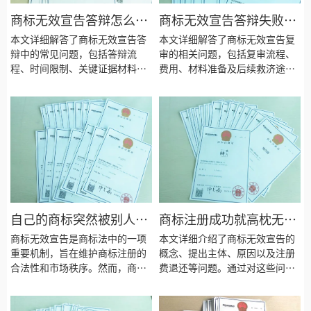
商标无效宣告答辩怎么做
商标无效宣告答辩失败了
才能争取保留商标？
“我不服”应该怎么办？
本文详细解答了商标无效宣告答
本文详细解答了商标无效宣告复
辩中的常见问题，包括答辩流
审的相关问题，包括复审流程、
程、时间限制、关键证据材料以
费用、材料准备及后续救济途
及证据补充等方面。通过专业的
径。通过专业的分析和实操建
分析和实操建议，帮助商标权利
议，帮助商标权利人更好地应对
人更好地应对商标无效宣告程
商标无效宣告复审程序，维护自
序，维护自身的合法权益。
身的合法权益。
自己的商标突然被别人说
商标注册成功就高枕无
“抄袭”提出了无效宣
忧？小心“无效宣告”这
商标无效宣告是商标法中的一项
本文详细介绍了商标无效宣告的
告，你该怎么应对？
重要机制，旨在维护商标注册的
把悬顶之剑！
概念、提出主体、原因以及注册
合法性和市场秩序。然而，商标
费退还等问题。通过对这些问题
权利人在面对无效宣告时，往往
的深入分析，帮助读者全面了解
会感到困惑和无助。本文将针对
商标无效宣告的相关法律知识，
商标无效宣告过程中常见的几个
为商标权利人和相关从业者提供