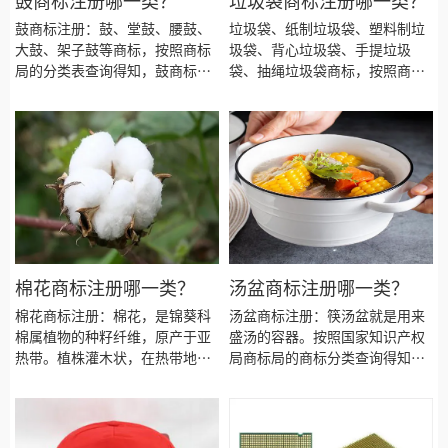
鼓商标注册哪一类？
垃圾袋商标注册哪一类？
久？鼠标垫商标注册价格怎么
鼓商标注册：鼓、堂鼓、腰鼓、
垃圾袋、纸制垃圾袋、塑料制垃
样？ 鼠标垫商标注册流程以及材
大鼓、架子鼓等商标，按照商标
圾袋、背心垃圾袋、手提垃圾
料要哪些呢？鼠标垫商标注册代
局的分类表查询得知，鼓商标建
袋、抽绳垃圾袋商标，按照商标
理时审核通过率高不高？今天诗
议注册第15类别商标，我们产品
局的分类表查询得知，垃圾袋商
宸商标注册的小文将鼠标垫的具
应该选择一些什么具体商品呢！
标建议注册第16类别商标，我们
体商品整理出来：
产品应该选择一些什么具体商品
呢！广州垃圾袋商标注册、纸制
垃圾袋商标注册、 注册垃圾袋商
标、塑料制垃圾袋商标注册、背
心垃圾袋商标注册、手提垃圾袋
商标注册、抽绳垃圾袋商标注
册、垃圾袋商标注册、垃圾袋商
标注册代办、垃圾袋商标注册代
棉花商标注册哪一类？
汤盆商标注册哪一类？
理要多久？垃圾袋商标注册价格
棉花商标注册：棉花，是锦葵科
汤盆商标注册：筷汤盆就是用来
怎么样？ 垃圾袋商标注册流程以
棉属植物的种籽纤维，原产于亚
盛汤的容器。按照国家知识产权
及材料要哪些呢？垃圾袋商标注
热带。植株灌木状，在热带地区
局商标局的商标分类查询得知，
册代理时审核通过率高不高？今
栽培可长到6米高，一般为1到2
汤盆商标建议注册第21类别商
天诗宸商标注册的小文将垃圾袋
米。在我国的棉花产区有：江淮
标！今天诗宸商标注册的小文将
的具体商品整理出来：
平原、江汉平原、南疆棉区、华
汤盆的具体商品及流程和所需要
北平原、鲁西北、豫北平原、长
的资料整理出来：