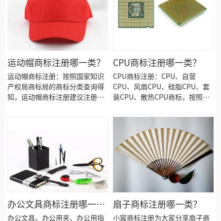
江下游滨海沿江平原。
运动帽商标注册哪一类？
CPU商标注册哪一类？
运动帽商标注册：按照国家知识
CPU商标注册：CPU、自营
产权局商标局的商标分类查询得
CPU、风扇CPU、硅脂CPU、套
知，运动帽商标注册建议注册第
装CPU、散热CPU商标，按照商
25类别商标！今天诗宸商标注册
标局的分类表查询得知，CPU商
的小文将运动帽商标注册选择的
标建议注册第09类别商标，我们
具体商品、商标注册流程和费
产品应该选择一些什么具体商品
用、商标注册需要提供的资料、
呢！广州CPU商标注册、自营
商标注册成功后有效期多久等资
CPU商标注册、 注册CPU商标、
料整理出来供大家参考。
风扇CPU商标注册、硅脂CPU商
标注册、套装CPU商标注册、散
热CPU商标注册、CPU商标注
册、CPU商标注册代办、CPU商
标注册代理要多久？CPU商标注
办公文具商标注册哪一
扇子商标注册哪一类？
册价格怎么样？ CPU商标注册流
类？
办公文具、办公用夹、办公用指
小宸商标注册为大家分享扇子商
程以及材料要哪些呢？CPU商标