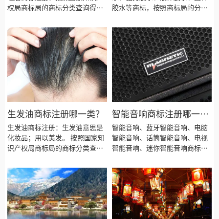
权局商标局的商标分类查询得
胶水等商标，按照商标局的分类
知，韩国料理店商标注册建议注
表查询得知，胶水商标建议注册
册食品类别商标！今天诗宸商标
第16类别商标，我们产品应该选
注册的小文将韩国料理店商标注
择一些什么具体商品呢！广州胶
册选择的具体商品、商标注册流
水商标注册、办公胶水商标注册
程和费用、商标注册需要提供的
资料、商标注册成功后有效期多
久等资料整理出来供大家参考。
生发油商标注册哪一类？
智能音响商标注册哪一
类？
生发油商标注册：生发油意思是
智能音响、蓝牙智能音响、电脑
化妆品；用以美发。 按照国家知
智能音响、话筒智能音响、电视
识产权局商标局的商标分类查询
智能音响、迷你智能音响商标，
得知，生发油商标建议注册第03
按照商标局的分类表查询得知，
类别商标，我们产品应该选择一
智能音响商标建议注册第09类别
些什么具体商品呢！
商标，我们产品应该选择一些什
么具体商品呢！广州智能音响商
标注册、蓝牙智能音响商标注
册、 注册智能音响商标、电脑智