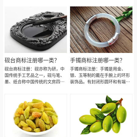
标，按照商标局的分类表查询得
制品商标注册建议注册食品类别
知，血糖仪商标建议注册第10类
商标！今天诗宸商标注册的小文
别商标，我们产品应该选择一些
将乳制品商标注册选择的具体商
什么具体商品呢！广州血糖仪商
品、商标注册流程和费用、商标
标注册、家用血糖仪商标注册、
注册需要提供的资料、商标注册
注册血糖仪商标、医用血糖仪商
成功后有效期多久等资料整理出
标注册、充电血糖仪商标注册、
来供大家参考。
水银血糖仪商标注册、袖带血糖
仪商标注册、血糖仪商标注册、
血糖仪商标注册代办、血糖仪商
砚台商标注册哪一类？
手镯商标注册哪一类？
标注册代理要多久？血糖仪商标
砚台商标注册：砚亦称为研，中
手镯商标注册：手镯是用金、
注册价格怎么样？ 血糖仪商标注
国传统手工艺品之一，砚与笔、
银、玉等制的戴在手腕上的环形
册流程以及材料要哪些呢？血糖
墨、纸合称中国传统的文房四
装饰品。有封闭形圆环和有端口
仪商标注册代理时审核通过率高
宝，是中国书法的必备用具。
或数个链片两种。按照国家知识
不高？今天商标血糖仪注册的小
产权局商标局的商标分类查询得
文将标签的具体商品整理出来：
知，手镯商标注册建议注册第14
类别商标！