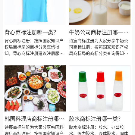
背心商标注册哪一类？
牛奶公司商标注册哪一
类？
背心商标注册：按照国家知识产
诗宸商标注册为大家分享牛奶公
权局商标局的商标分类查询得
司商标注册：按照国家知识产权
知，背心商标注册建议注册服装
局商标局的商标分类查询得知，
鞋帽类别商标！今天诗宸商标注
牛奶公司商标注册建议注册食品
册的小文将背心商标注册选择的
类别商标！今天诗宸商标注册的
具体商品、商标注册流程和费
小文将牛奶生产商商标注册选择
用、商标注册需要提供的资料、
的具体商品、商标注册流程和费
商标注册成功后有效期多久等资
用、商标注册需要提供的资料、
料整理出来供大家参考。
商标注册成功后有效期多久等资
料整理出来供大家参考。
韩国料理店商标注册哪一
胶水商标注册哪一类？
类？
诗宸商标注册为大家分享韩国料
胶水商标注册：胶水、办公胶
理店商标注册：按照国家知识产
水、强力胶水、液体胶水、固体