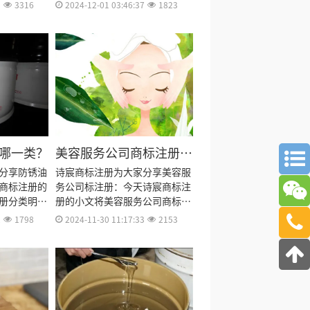
及费用、商
册分类明细、商标注册流程及费
5
3316
2024-12-01 03:46:37
1823
册资料和商
用、商标注册多久、商标注册资
资料整理出
料和商标注册证书有效期等资料
整理出来。
哪一类？
美容服务公司商标注册哪
一类？
分享防锈油
诗宸商标注册为大家分享美容服
商标注册的
务公司标注册：今天诗宸商标注
册分类明
册的小文将美容服务公司商标注
费用、商标
册分类明细、商标注册流程及费
2
1798
2024-11-30 11:17:33
2153
资料和商标
用、商标注册多久、商标注册资
料整理出
料和商标注册证书有效期等资料
整理出来。