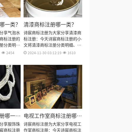
哪一类？
清漆商标注册哪一类？
分享气泡水
诗宸商标注册为大家分享清漆商
商标注册的
标注册：今天诗宸商标注册的小
册分类明
文将清漆商标注册分类明细、商
费用、商标
标注册流程及费用、商标注册多
3
2454
2024-11-30 03:12:19
1610
资料和商标
久、商标注册资料和商标注册证
料整理出
书有效期等资料整理出来。
册哪一
电视工作室商标注册哪一
类？
分享服饰珠
诗宸商标注册为大家分享电视工
宸商标注册
作室商标注册：今天诗宸商标注