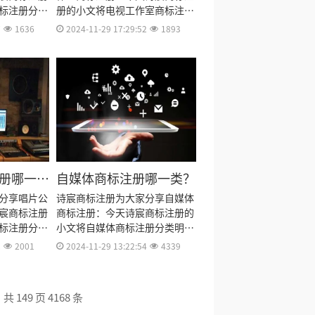
标注册分类
册的小文将电视工作室商标注册
及费用、商
分类明细、商标注册流程及费
7
1636
2024-11-29 17:29:52
1893
册资料和商
用、商标注册多久、商标注册资
资料整理出
料和商标注册证书有效期等资料
整理出来。
册哪一
自媒体商标注册哪一类？
分享唱片公
诗宸商标注册为大家分享自媒体
宸商标注册
商标注册：今天诗宸商标注册的
标注册分类
小文将自媒体商标注册分类明
及费用、商
细、商标注册流程及费用、商标
2
2001
2024-11-29 13:22:54
4339
册资料和商
注册多久、商标注册资料和商标
资料整理出
注册证书有效期等资料整理出
来。
共 149 页 4168 条