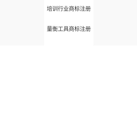
培训行业商标注册
量衡工具商标注册
印刷包装商标注册
工业窑炉商标注册
粉面饼以及面粉制
品商标注册
户外用品商标注册