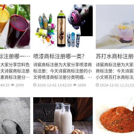
标注册哪一
喷漆商标注册哪一类？
苏打水商标注册
为大家分享饮料色
诗宸商标注册为大家分享喷漆商
诗宸商标注册为大家
今天诗宸商标注册
标注册：今天诗宸商标注册的小
商标注册：今天诗宸
色素商标注册分类
文将喷漆商标注册分类明细、商
小文将苏打水商标注
册流程及费用、商
标注册流程及费用、商标注册多
细、商标注册流程及
:48:35
2099
2024-12-02 13:42:59
2906
2024-12-02 11:31:5
商标注册资料和商
久、商标注册资料和商标注册证
注册多久、商标注册
效期等资料整理出
书有效期等资料整理出来。
注册证书有效期等资
来。