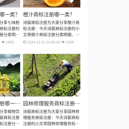
哪一类？
橙汁商标注册哪一类？
分享七味粉
诗宸商标注册为大家分享橙汁商
商标注册的
标注册：今天诗宸商标注册的小
册分类明
文将橙汁商标注册分类明细、商
费用、商标
标注册流程及费用、商标注册多
7
1805
2024-12-01 22:06:58
2598
资料和商标
久、商标注册资料和商标注册证
料整理出
书有效期等资料整理出来。
册哪一
园林修理服务商标注册哪
一类？
分享植物饮
诗宸商标注册为大家分享园林修
宸商标注册
理服务商标注册：今天诗宸商标
标注册分类
注册的小文将园林修理服务标注