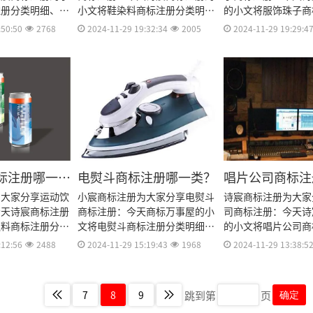
注册分类明细、商
小文将鞋染料商标注册分类明
的小文将服饰珠子商
费用、商标注册多
细、商标注册流程及费用、商标
明细、商标注册流程
:50:50
2768
2024-11-29 19:32:34
2005
2024-11-29 19:29:4
资料和商标注册证
注册多久、商标注册资料和商标
标注册多久、商标注
料整理出来。
注册证书有效期等资料整理出
标注册证书有效期等
来。
来。
标注册哪一
电熨斗商标注册哪一类？
唱片公司商标注
类？
为大家分享运动饮
小宸商标注册为大家分享电熨斗
诗宸商标注册为大家
今天诗宸商标注册
商标注册：今天商标万事屋的小
司商标注册：今天诗
饮料商标注册分类
文将电熨斗商标注册分类明细、
的小文将唱片公司商
册流程及费用、商
商标注册流程及费用、商标注册
明细、商标注册流程
:12:56
2488
2024-11-29 15:19:43
1968
2024-11-29 13:38:5
商标注册资料和商
多久、商标注册资料和商标注册
标注册多久、商标注
效期等资料整理出
证书有效期等资料整理出来。
标注册证书有效期等
来。
跳到第
页
7
8
9
确定