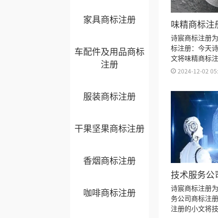
家具商标注册
味精商标注
诗宸商标注册
标注册：今天
车配件及用品商标
文将味精商标
注册
标注册流程及
2024-12-02 05
久、商标注册
书有效期等资
服装商标注册
干果坚果商标注册
香烟商标注册
技术服务公
一类？
诗宸商标注册
咖啡商标注册
务公司商标注
注册的小文将