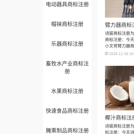
电动器具商标注册
帽袜商标注册
臂力器商标
诗宸商标注册
商标注册：今
乐器商标注册
小文将臂力器
细、商标注册
2024-11-30 10
注册多久、商
畜牧水产业商标注
注册证书有效
册
来。
水果商标注册
快速食品商标注册
椰汁商标注
诗宸商标注册
腌熏制品商标注册
标注册：今天