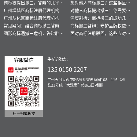
商标被提出撤三，答辩的几率高
成功权益的重要途径
想对他人商标撤三？这些误区要
不高？
广州增城区商标注册代理机构
警惕
对他人商标提出撤三：你需要知
广州从化区商标注册代理机构
道的一切
深度剖析：商标撤三的成功几率
常见疑问：组合商标撤三答辩
高不高？
商标撤三答辩：守护品牌权益的
图形商标遇撤三危机，答辩胜算
实战攻略
面对商标注册驳回，这些应对技
几何？
巧让你重拾信心！
手机/微信：
客服微信
135 0150 2207
广州天河大观中路3号创智创意园108、116（地
铁21号线“大观南”站B出口对面）
扫一扫或长按