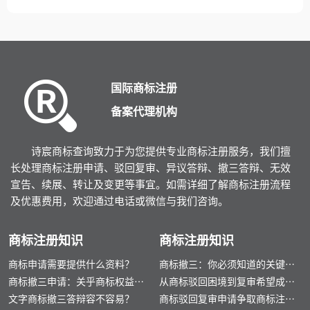
册需要什么资料？商标注册的材
审需要多长时间？
料有哪些？商标注册需要多长时
间？
国际商标注册
备案代理机构
诗宸商标查询致力于为您提供专业商标注册服务，我们擅
长处理商标注册申请、驳回复审、异议答辩、撤三答辩、无效
宣告、续展、转让及变更等事宜。如需详细了解商标注册流程
及优惠费用，欢迎通过电话或微信与我们咨询。
商标注册知识
商标注册知识
商标申请需要提供什么资料？
商标撤三：你必须知道的关键要
商标撤三申请：关乎商标权益的
点
从商标驳回困境到复审希望成功
核心问题
文字商标撤三答辩容不容易？
之路
商标驳回复审申请争取商标注册