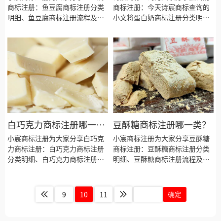
商标注册：鱼豆腐商标注册分类
商标注册：今天诗宸商标查询的
明细、鱼豆腐商标注册流程及费
小文将蛋白奶商标注册分类明
用、鱼豆腐商标注册多久、鱼豆
细、商标注册流程及费用、商标
腐商标注册资料和商标注册证书
注册多久、商标注册资料和商标
有效期等资料整理出来。
注册证书有效期等资料整理出
来。
白巧克力商标注册哪一
豆酥糖商标注册哪一类？
类？
小宸商标注册为大家分享白巧克
小宸商标注册为大家分享豆酥糖
力商标注册：白巧克力商标注册
商标注册：豆酥糖商标注册分类
分类明细、白巧克力商标注册流
明细、豆酥糖商标注册流程及费
程及费用、白巧克力商标注册多
用、豆酥糖商标注册多久、豆酥
久、白巧克力商标注册资料和商
糖商标注册资料和商标注册证书
标注册证书有效期等资料整理出
有效期等资料整理出来。
9
10
11
确定
来。