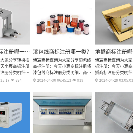
标注册哪一
漆包线商标注册哪一类？
地插商标注册哪
为大家分享转换插
诗宸商标查询为大家分享漆包线
诗宸商标查询为大家
今天小宸商标注册
商标注册：今天小宸商标注册将
标注册：今天小宸商
标注册分类明细、
漆包线商标注册分类明细、商标
插商标注册分类明细
及费用、商标注册
注册流程及费用、商标注册多
流程及费用、商标注
:35:17
894
2024-04-30 06:45:13
939
2024-04-29 03:05:0
册资料和商标注册
久、商标注册资料和商标注册证
标注册资料和商标注
资料整理出来。
书有效期等资料整理出来。
期等资料整理出来。