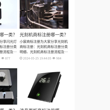
哪一类？
光刻机商标注册哪一类？
分享闪光灯
小宸商标注册为大家分享光刻机
标注册分类
商标注册：光刻机商标注册分类
册流程及费
明细、光刻机商标注册流程及费
多久、闪光
用、光刻机商标注册多久、光刻
1
877
2024-05-25 19:44:05
984
标注册证书
机商标注册资料和商标注册证书
来。
有效期等资料整理出来。