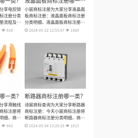
哪一类？
液晶面板商标注册哪一
类？
分享电控锁
小宸商标注册为大家分享液晶面
标注册分类
板商标注册：液晶面板商标注册
册流程及费
分类明细、液晶面板商标注册流
多久、电控
程及费用、液晶面板商标注册多
2
918
2024-05-22 12:55:47
1400
标注册证书
久、液晶面板商标注册资料和商
来。
标注册证书有效期等资料整理出
来。
哪一类？
断路器商标注册哪一类？
分享滑触线
诗宸商标查询为大家分享断路器
商标注册将
商标注册：今天小宸商标注册将
明细、商标
断路器商标注册分类明细、商标
标注册多
注册流程及费用、商标注册多
4
942
2024-05-04 13:20:19
1015
商标注册证
久、商标注册资料和商标注册证
出来。
书有效期等资料整理出来。