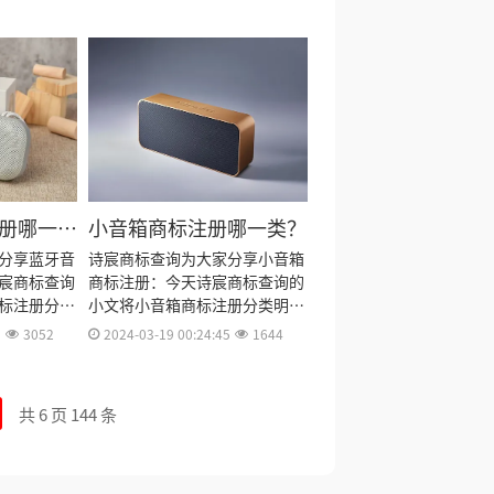
册资料和商
注册多久、商标注册资料和商标
资料整理出
注册证书有效期等资料整理出
来。
册哪一
小音箱商标注册哪一类？
分享蓝牙音
诗宸商标查询为大家分享小音箱
宸商标查询
商标注册：今天诗宸商标查询的
标注册分类
小文将小音箱商标注册分类明
及费用、商
细、商标注册流程及费用、商标
3
3052
2024-03-19 00:24:45
1644
册资料和商
注册多久、商标注册资料和商标
资料整理出
注册证书有效期等资料整理出
来。
共 6 页 144 条