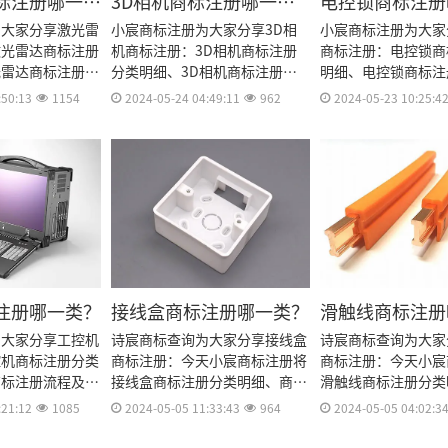
标注册哪一
3D相机商标注册哪一
电控锁商标注册
类？
为大家分享激光雷
小宸商标注册为大家分享3D相
小宸商标注册为大家
激光雷达商标注册
机商标注册：3D相机商标注册
商标注册：电控锁商
光雷达商标注册流
分类明细、3D相机商标注册流
明细、电控锁商标注
光雷达商标注册多
程及费用、3D相机商标注册多
用、电控锁商标注册
:50:13
1154
2024-05-24 04:49:11
962
2024-05-23 10:25:4
商标注册资料和商
久、3D相机商标注册资料和商
锁商标注册资料和商
效期等资料整理出
标注册证书有效期等资料整理出
有效期等资料整理出
来。
注册哪一类？
接线盒商标注册哪一类？
滑触线商标注册
为大家分享工控机
诗宸商标查询为大家分享接线盒
诗宸商标查询为大家
控机商标注册分类
商标注册：今天小宸商标注册将
商标注册：今天小宸
商标注册流程及费
接线盒商标注册分类明细、商标
滑触线商标注册分类
标注册多久、工控
注册流程及费用、商标注册多
注册流程及费用、商
:21:12
1085
2024-05-05 11:33:43
964
2024-05-05 04:02:3
料和商标注册证书
久、商标注册资料和商标注册证
久、商标注册资料和
整理出来。
书有效期等资料整理出来。
书有效期等资料整理