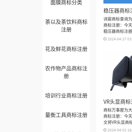
面膜商标分类
稳压器商标
诗宸商标查询
茶以及茶饮料商标
商标注册：今
注册
稳压器商标注
注册流程及费
2024-04-27 03
久、商标注册
花及鲜花商标注册
书有效期等资
农作物产品商标注
册
培训行业商标注册
VR头显商
类？
商标万事屋为大
量衡工具商标注册
商标注册：今
文将VR头显商
细、商标注册
2024-04-03 18