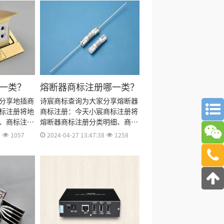
一类？
熔断器商标注册哪一类？
分享地插商
诗宸商标查询为大家分享熔断器
标注册将地
商标注册：今天小宸商标注册将
、商标注册
熔断器商标注册分类明细、商标
册多久、商
注册流程及费用、商标注册多
3
1057
2024-04-27 13:47:38
1258
册证书有效
久、商标注册资料和商标注册证
书有效期等资料整理出来。