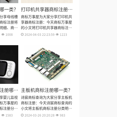
哪一类？
打印机共享器商标注册哪
一类？
分享母线槽
商标万事屋为大家分享打印机共
商标注册将
享器商标注册：今天商标万事屋
明细、商标
的小文将打印机共享器商标注册
标注册多
分类明细、商标注册流程及费
4
1008
2024-04-03 22:23:59
1223
商标注册证
用、商标注册多久、商标注册资
出来。
料和商标注册证书有效期等资料
整理出来。
注册哪一
主板机商标注册哪一类？
享婴儿监视
诗宸商标查询为大家分享主板机
标万事屋的
商标注册：今天诗宸商标查询的
标注册分类
小文将主板机商标注册分类明
及费用、商
细、商标注册流程及费用、商标
1
1583
2024-03-26 20:20:28
983