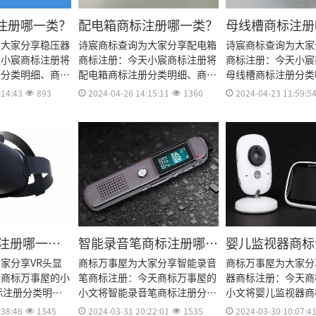
注册哪一类？
配电箱商标注册哪一类？
母线槽商标注册
为大家分享稳压器
诗宸商标查询为大家分享配电箱
诗宸商标查询为大家
天小宸商标注册将
商标注册：今天小宸商标注册将
商标注册：今天小宸
册分类明细、商标
配电箱商标注册分类明细、商标
母线槽商标注册分类
用、商标注册多
注册流程及费用、商标注册多
注册流程及费用、商
:14:43
893
2024-04-26 14:15:11
1360
2024-04-23 11:59:5
资料和商标注册证
久、商标注册资料和商标注册证
久、商标注册资料和
料整理出来。
书有效期等资料整理出来。
书有效期等资料整理
标注册哪一
智能录音笔商标注册哪一
婴儿监视器商标
类？
类？
家分享VR头显
商标万事屋为大家分享智能录音
商标万事屋为大家分
天商标万事屋的小
笔商标注册：今天商标万事屋的
器商标注册：今天商
标注册分类明
小文将智能录音笔商标注册分类
小文将婴儿监视器商
流程及费用、商标
明细、商标注册流程及费用、商
明细、商标注册流程
:38:46
1345
2024-03-31 20:22:01
1535
2024-03-30 10:07:4