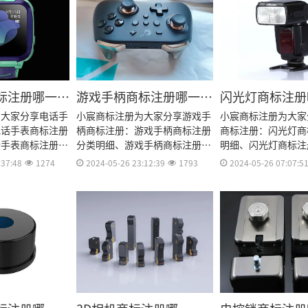
标注册哪一
游戏手柄商标注册哪一
闪光灯商标注册
类？
为大家分享电话手
小宸商标注册为大家分享游戏手
小宸商标注册为大家
电话手表商标注册
柄商标注册：游戏手柄商标注册
商标注册：闪光灯商
话手表商标注册流
分类明细、游戏手柄商标注册流
明细、闪光灯商标注
话手表商标注册多
程及费用、游戏手柄商标注册多
用、闪光灯商标注册
:37:48
1274
2024-05-26 23:12:39
1793
2024-05-26 07:07:5
商标注册资料和商
久、游戏手柄商标注册资料和商
灯商标注册资料和商
效期等资料整理出
标注册证书有效期等资料整理出
有效期等资料整理出
来。