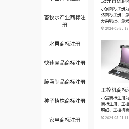
激光雷达商
类？
小宸商标注册
达商标注册：
畜牧水产业商标注
分类明细、激
册
程及费用、激
2024-05-25 18
久、激光雷达
标注册证书有
水果商标注册
来。
快速食品商标注册
腌熏制品商标注册
工控机商标
小宸商标注册
种子植株商标注册
商标注册：工
明细、工控机
用、工控机商
2024-05-21 11
家电商标注册
机商标注册资
有效期等资料