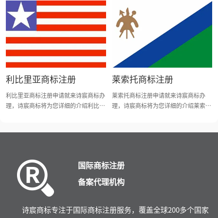
议，或者异议不成立，将对该商标给予
是中国综合性商标注册机构中领军人
是中国综合性商标注册机构中领军人
注册，之后颁发商标注册证。 4、官方
物，致力于解决客户商标注册问题，为
物，致力于解决客户商标注册问题，为
回执时间：1个月 5、注册需时：3-6个
客户提供有关商标注册、转让、查询等
客户提供有关商标注册、转让、查询等
月 6、注册有效期：20年，自申请之日
一条龙商标整合服务。三分钟快速了解
一条龙商标整合服务。三分钟快速了解
起计算。 7、商标的续展：每次续展的
毛里求斯商标简介、毛里求斯商标注册
尼日利亚商标简介、尼日利亚商标注册
有效期为20年。续展的申请可以在期满
申请所需资料及流程。
申请所需资料及流程。
前6个月内提交。
利比里亚商标注册
莱索托商标注册
利比里亚商标注册申请就来诗宸商标办
莱索托商标注册申请就来诗宸商标办
理，诗宸商标将为您详细的介绍利比里
理，诗宸商标将为您详细的介绍莱索托
亚商标注册办理的相关内容。诗宸商标
商标注册办理的相关内容。诗宸商标是
是中国综合性商标注册机构中领军人
中国综合性商标注册机构中领军人物，
物，致力于解决客户商标注册问题，为
致力于解决客户商标注册问题，为客户
客户提供有关商标注册、转让、查询等
提供有关商标注册、转让、查询等一条
一条龙商标整合服务。三分钟快速了解
龙商标整合服务。三分钟快速了解莱索
国际商标注册
利比里亚商标简介、利比里亚商标注册
托商标简介、莱索托商标注册申请所需
申请所需资料及流程。
资料及流程。
备案代理机构
诗宸商标专注于国际商标注册服务，覆盖全球200多个国家