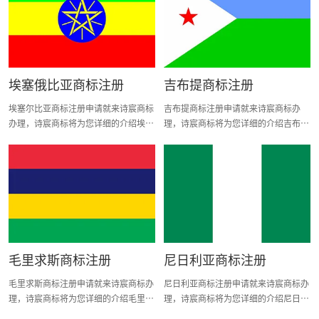
产权(修正)法令。 2、摩洛哥是《保护
客户提供有关商标注册、转让、查询等
工业产权巴黎公约》成员国，世界知识
一条龙商标整合服务。三分钟快速了解
产权组织成员国。于1999年2月12日加
莫桑比克商标简介、莫桑比克商标注册
入马德里协定书和马德里议定书，属同
申请所需资料及流程。
为协定同为议定成员国。 3、商标权的
埃塞俄比亚商标注册
吉布提商标注册
获得基于申请在先原则。 4、商品商标
和服务商标可以注册。 5、摩洛哥采用
埃塞尔比亚商标注册申请就来诗宸商标
吉布提商标注册申请就来诗宸商标办
一件商标涵盖多个类别申请原则。 6、
办理，诗宸商标将为您详细的介绍埃塞
理，诗宸商标将为您详细的介绍吉布提
商品和服务采用国际商品和服务分类。
尔比亚商标注册办理的相关内容。诗宸
商标注册办理的相关内容。诗宸商标是
国家英文缩写：ma 二、商标申请所需
商标是中国综合性商标注册机构中领军
中国综合性商标注册机构中领军人物，
详细资料 1、申请人主体资格：商标授
人物，致力于解决客户商标注册问题，
致力于解决客户商标注册问题，为客户
予最先注册申请人。任何人，只要有意
为客户提供有关商标注册、转让、查询
提供有关商标注册、转让、查询等一条
将其商标在摩洛哥取得法律保护，便可
等一条龙商标整合服务。三分钟快速了
龙商标整合服务。三分钟快速了解吉布
以申请商标注册。 2、申请所需文件：
解埃塞尔比亚商标简介、埃塞尔比亚商
提商标简介、吉布提商标注册申请所需
A、申请人名称及地址 B、申请商品或
标注册申请所需资料及流程。
资料及流程。
服务项目 C、商标图样 D、申请人身份
证明复印件 3、审查流程：一旦商标申
毛里求斯商标注册
尼日利亚商标注册
请提交，并且同时缴纳费用，商标局的
审查官将对根据商标法和条例对商标申
毛里求斯商标注册申请就来诗宸商标办
尼日利亚商标注册申请就来诗宸商标办
请进行审查。如果符合条件，将对该商
理，诗宸商标将为您详细的介绍毛里求
理，诗宸商标将为您详细的介绍尼日利
标给予公告。如果在公告期内没有异
斯商标注册办理的相关内容。诗宸商标
亚商标注册办理的相关内容。诗宸商标