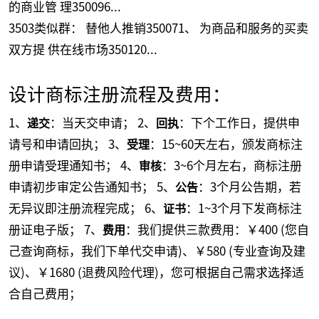
的商业管 理350096...
3503类似群： 替他人推销350071、 为商品和服务的买卖
双方提 供在线市场350120...
设计商标注册流程及费用：
1、
：当天交申请； 2、
：下个工作日，提供申
递交
回执
请号和申请回执； 3、
：15~60天左右，颁发商标注
受理
册申请受理通知书； 4、
：3~6个月左右，商标注册
审核
申请初步审定公告通知书； 5、
：3个月公告期，若
公告
无异议即注册流程完成； 6、
：1~3个月下发商标注
证书
册证电子版； 7、
：我们提供三款费用：￥400 (您自
费用
己查询商标，我们下单代交申请)、￥580 (专业查询及建
议)、￥1680 (退费风险代理)，您可根据自己需求选择适
合自己费用；