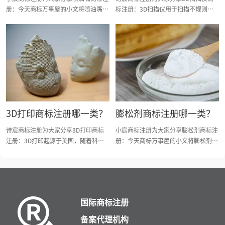
册：今天商标万事屋的小文将喷油嘴商
标注册：3D扫描仪用于扫描不规则物
标注册分类明细、商标注册流程及费
体并将其捕获为3D数据设备仪器，将
用、商标注册多久、商标注册资料和商
激光照射到物体上或用传感器，获取多
标注册证书有效期等资料整理出来。
个三维坐标数据。从国家知识产权局商
标局的商标分类查询得知，3D扫描仪
商标注册建议3D扫描仪商标注册类
别！今天诗宸商标注册的小文将3D扫
描仪商标注册分类明细、商标注册流程
及费用、商标注册多久、商标注册资料
和商标注册证书有效期等资料整理出
3D打印商标注册哪一类？
膨松剂商标注册哪一类？
来。
诗宸商标注册为大家分享3D打印商标
小宸商标注册为大家分享膨松剂商标注
注册：3D打印起源于美国，随着科技
册：今天商标万事屋的小文将膨松剂商
的发展近几年逐渐大热。从国家知识产
标注册分类明细、商标注册流程及费
权局商标局的商标分类查询得知，3D
用、商标注册多久、商标注册资料和商
打印商标注册建议3D打印商标注册类
标注册证书有效期等资料整理出来。
别！今天诗宸商标注册的小文将3D打
印商标注册分类明细、商标注册流程及
国际商标注册
费用、商标注册多久、商标注册资料和
商标注册证书有效期等资料整理出来。
备案代理机构