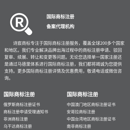
准审定书,申请人于收到审定书之次日
否在各指定国获准注
体申请商品、服务项目 3）商标图样
体申请商品、服务项目
起二个月内须缴交注册费,该商标始予
的审查为准。 5、协定国和协定书国审
4）委托书（需原件） 5）汉字需提供
4）委托书（需原件）
注册公告三个月。商标权自注册公告之
查 商标国际注册申请
国际商标注册
音译和意译 日本商标审查程序 申请—
音译和意译 韩国商标审查程序 申请—
日起十年。 注册费得分二期缴纳,第一
国家，将根据各自的
受理—审查—核准发证—公告 日本商标
受理—审查—公告—核准发证
备案代理机构
期注册费于收到审定书之次日起二个月
予以保护，并需向 国
注册所需时间 顺利的情况下，要8～15
注册所需时间 顺利的
内须缴纳,否则审定失其效力,该商标不
回。协定书规定，声
个月。 日本商标公告 公告期为60天。
18个月。 韩国商标公告 公告期为90
予注册;第二期注册费应于注册公告之
为一年，也就是说，
日本商标异议 自公告之日起的60天
天。 韩国商标异议 自公告之日起的90
诗宸商标专注于国际商标注册服务，覆盖全球200多个国家
日起算届满第三年之前三个月内缴纳
在一年时限内未遭到
内。 日本商标驳回答复 日本商标驳回
天内。 韩国商标驳回答复 韩国商标驳
和地区。我们专业解决品牌出海过程中的商标注册申请、驳回
之,或于届期后六个月内加倍缴纳注册
动得到保护(按议定书
答复的时限一般为三个月，自驳回通知
回答复的时限一般为
费,未缴纳第二期注册费者,商标权自加
复审、续展、转让和变更等问题。无论您选择单一国家注册还
可根据需要，将有权驳
发出之日起计算。
知发出之日起计算。
倍缴费限届满之次日起取消。
是通过马德里体系进行国际商标注册，我们都将竭诚为您提供
个月)。从国际注册日
月内没有收到协定国或
支持。更多国际商标注册详情及优惠费用，敬请电话或微信咨
收到议定书国发来的
询。
的驳回通知书，即表
定国或议定国自动得到了保
国际商标注册
国际商标注册
请商标时间和费用 如
利，需时18-24个月
俄罗斯商标注册证书
中国澳门地区商标注册证书
期为10年。马德里商
商标注册申请受理通知书
安哥拉商标注册
方回执，有关当局会
非洲商标注册
中国台湾地区商标注册证书
书。
乌干达商标注册
南非商标注册