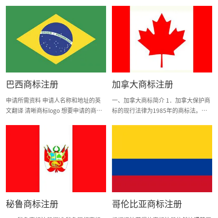
巴西商标注册
加拿大商标注册
申请所需资料 申请人名称和地址的英
一、加拿大商标简介 1．加拿大保护商
文翻译 清晰商标logo 想要申请的商品/
标的现行法律为1985年的商标法。该
服务项目 代理委托书扫描件 使用宣誓
法被多次修改，最近一次修改时间为
书扫描件 商标申请所需费用和时间 费
1995年。 2．商标权的产生基于使用在
用 商标申请官费 355巴西雷亚尔 有效
先原则。 3．可以申请注册的商标有：
期第一个十年签发注册证书官费 745
商品商标、服务商标、联合商标和证明
巴西雷亚尔 顺利申请情况下官费大约
商标。 4．加拿大对商标注册的类别没
需要【2500元人民币】（不含代理
有作相关规定，一个商标申请可以包含
费） 时间 顺利申请商标所需时间平均
任何商品和服务。 5．加拿大是《保护
需要【13-18个月】。 有效期 商标注册
工业产权巴黎公约》、世界知识产权组
秘鲁商标注册
哥伦比亚商标注册
自申请日（受理材料之日即为申请日）
织和世界贸易组织成员国。 二、申请
起有效期为【10年】。 续展请求必须
所需资料 1、以法人申请，附《营业执