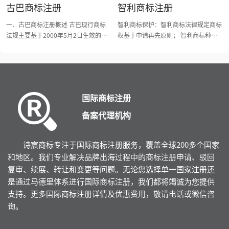
何地方使用该商标的人； （4）已经在
古巴商标注册
智利商标注册
为西班牙语。 二、申请人主体资格 任
织，故商标保护只能通过“单国注册”
申请人名义及地址； 4.若声明优先权
要求的商标商标局将予以刊登公告。对
任何一个巴黎公约或世界贸易组织成员
何使用商标的个人或组织都可以提交商
的方式办理。 二、百慕大商标注册流
的，需提供优先权证明文件及对应的西
于不合乎要求的商标，商标局将通知申
同使用该商标且该商标已在加拿大驰名
一、古巴商标注册概述 古巴现行商标
智利商标保护：智利商标法律规定商标
标注册申请。 三、 商标注册申请所需
程 目前，百慕大商标申请采用尼斯分
班牙语翻译件； 5.委托书。 申请注册
请人并要求其在60个天（包括一次30
的人； 2、申请流程（顺利情况）：
法规主要基于2000年5月2日生效的
权基于申请再先原则； 智利商标种
提交的资料 1.委托书 2.申请书 3.缴纳
类第10版的商品和服务描述，不接受一
秘鲁商标的主要流程为： 申请一受理
天的延期）内进行修改。若申请人不作
（１）形式审查：申请递交后对提交的
《第203号法令，关于商标和其他区别
类：商品商标、服务商标、联合商标、
相关费用的证明 4.8份不大于
表多类申请。百慕大可注册为商标的要
一公告一审查一核准一发证。 申请递
修改，将被视为放弃申请。 官方回执
申请文件、商标图样、委托书等文件进
性标志》。“古巴工业产权局”统一负
证明商标、防御商标、色彩商标及集体
l0cmxl0cm且不小于4cmx4cm的商标
素有文字、名称、图形、颜色组合、标
交后1～2周受理，工业产权局会先进行
时间：1-3月 注册时间：10-12个月 注
行的合法性审查；符合规定的，将授予
责管理商标事务，官方语言为西班牙
商标的申请； 商标图样：如：文字、
图样 四、注册流程及时间 审查-注册-公
语等。 若申请人非百慕大居住的，须
形式审查（形式审查周期大概15个工作
册有效期：10年，自注册之日起计算。
申请日和申请号。 （2）实质审查：根
语。商标权利需要通过注册取得。商标
英文、图形或是任意要素结合 具有显
告 注册需时：8-12个月 五、墨西哥商
委托本国专门的代理人办理。商标申请
日），即审查申请要求和分类信息是否
商标的续展：每次续展的有效期为10
据法律审查商标是否具有可注册性、是
专用权不是强制性的，但为了保护商标
著性的商标均可以申请注册； 智利商
标注册有效期和续展 商标专用权从核
所需基本材料为： 1.商标图样； 2.具体
符合规定，审查完毕后会安排公告，自
年。续展的申请可以在期满前6个月提
国际商标注册
否与在先注册的商标相同或近似、是否
或进行续展，就必须依法登记注册。古
标注册所需材料： 1．申请人名称及地
准注册日期起算，有效期十年，每次续
类别和商品/服务项目； 3.申请人名义
公告日起30个工作日为异议期（不可延
出，也可在注册期满后的6个月宽展期
违背商标法的禁用条款。对于不通过实
巴商标注册采用“申请在先”的原则。
址； 2．申请商品或服务项目； 3．商
备案代理机构
展注册的有效期为十年。提前半年可申
及地址； 4.委托书，需签署； 5.不可要
期），任何利益相关人或在先权利人均
提出。
质审查的商标，审查官将书面通知申请
古巴是《内罗毕条约》、《尼斯协
标图样； 4．申请人营业执照复印件或
请续展，续展宽展期为6个月。
求优先权，该国不是《巴黎公约》缔约
可提出异议，提异议的理由主要有： 1.
人，并告知驳回理由。申请人在接到该
定》、《巴黎公约》、《WIPO公
身份证明复印件； 5．委托书（公证及
国，申请时无法要求优先权。 申请注
与在先商标冲突，如拥有在先的注册商
驳回通知之日起限期内可提交复审，否
约》、《维也纳协定》、《TRIPs协
使馆认证）； 智利商标注册程序：查
诗宸商标专注于国际商标注册服务，覆盖全球200多个国家
册百慕大商标的主要流程为：申请一受
标或在先使用的未注册商标； 2.商标缺
则，该申请将被视为放弃，申请日和申
议》和《日内瓦公约》等国际知识产权
询>>>受理>>>审查>>>公告>>>核准注
和地区。我们专业解决品牌出海过程中的商标注册申请、驳回
理一审查一公告一核准一发证。申请递
乏显著性； 3.商标具有描述性； 4.商标
请号均不予保留。 （3）公告：经审
条约的缔约国；古巴已经加入《马德里
册。 智利商标：官方受理回执2周； 智
交后3～4周受理。审查员将对申请进行
复审、续展、转让和变更等问题。无论您选择单一国家注册还
具有欺骗性； 5.商标具有不良影响； 6.
查，审查官认为商标申请可以被接受
议定书》和《马德里协定》，故商标注
利商标：有效期为10年； 智利商标：
形式审查和实质审查。形式审查主要审
是通过马德里体系进行国际商标注册，我们都将竭诚为您提供
驰名商标； 7.在先其他权利冲突，如商
后，便会在加拿大官方商标公告上刊登
册既可通过“单国注册”的方式，也能
注册所需时为10-12个月； 智利商标：
查申请要求和分类信息是否符合规定；
号权、外观设计、版权、人名等，可以
支持。更多国际商标注册详情及优惠费用，敬请电话或微信咨
公告。自公告日2个月为异议期。
通过“马德里国际注册”的方式办理。
使用规定连续不使用撤销的时间为2
实质审查包括对商标显著性、是否违反
基于安第斯集团(包括委内瑞拉，玻利
询。
（4）提交使用声明：经过上述程序
二、古巴商标注册流程 目前，古巴商
年；
禁注禁用条款和是否与在先商标形成冲
维亚，厄瓜多尔，哥伦比亚，秘鲁）成
后，商标专利局颁发“允许通知”
标局采用尼斯分类第10版的商品和服务
突的审查。审查不能通过的将会下发驳
员国早于商标申请日。 公告期内无人
（anoticeofallowance），非注册证；
描述，接受一表多类申请。古巴构成注