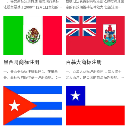
一、秘鲁商标注册概述 秘鲁现行商标
根据旧法获得的商标注册依然按照其原
在注册期限的【最后一年内】提出。
照》或有效登记证明复印件加盖公章1
法规主要基于2000年12月1日生效的
定的有效期维持法律效力,但该注册商
如果在注册期限结束时尚未提出续订请
份；以自然人申请附个人身份证明文件
《安第斯共同体委员会第486号决议》
标的使用、注册权的行使和维护、商标
求，则注册人可在支付额外费用后的六
1份； 2、申请人的详细信息（中英
和2009年2月1日《第1075号法令》。
许可和续展等,均按照新法的规定办
个月内提出申请。
文），包括姓名或名称，性质、国籍以
“秘鲁工业产权局”负责管理商标事
理。 2、根据上述哥伦比亚商标法律的
及详细地址、邮编，联系方式； 3、电
务，官方语言为西班牙语。商标专用权
规定，商标注册基于申请在先原则。
子版商标标样； 4、商品名称和类别；
需要通过注册取得。商标注册不是强制
3、商标法保护商品商标、服务商标、
5、申请人提交真诚使用商标的声明，
性的，但为了保护商标或进行续展，就
集体商标、证明商标、广告短语和彩色
说明将要在何种产品或服务上使用有关
必须依法登记注册。秘鲁商标注册采用
商标。 4、哥伦比亚采用1957年6月15
商标（打算使用）；该商标已经使用的
“申请在先”原则。 秘鲁是《巴黎公
口修改和更新的《商标注册用商品和服
具体商品或服务项目清单；在这些商品
墨西哥商标注册
百慕大商标注册
约》、《WIPO公约》等国际知识产权
务国际分类》。 5、哥伦比亚是1929年
或服务项目上使用该商标的最早使用时
条约的缔约国；暂未加入《马德里协
的《泛美条约》、安第斯集团《卡塔赫
间，如果这些商品或服务项目分组，应
一、墨西哥商标注册概述 1、在墨西
一、百慕大商标注册概述 百慕大位于
定》或《马德里议定书》，故商标注册
纳条约》和世界知识产权组织成员国，
列出每组的最早使用时间。 6、申请人
哥，商标权的取得基于注册原则。 2、
北大西洋，是英国的自治海外领地。现
只能通过“单国注册”的方式办理。
并于1996年9月3日加巴黎公约。 国家
提供在商业中真实使用商标的声明（实
墨西哥采用商品和服务国际分类。注册
行商标法规主要基于1974年颁布的
二、秘鲁商标注册流程 目前，秘鲁采
英文缩写：CO。 申请材料 申请人主体
际使用的）； 7、签署的委托书。 三、
商标时，应当具体列出要求保护的商品
《商标法》。“注册总局知识产权办公
用尼斯分类第10版的商品和服务描述，
资格： 任何自然人、法人均可申请注
商标的申请和注册 1、申请人资格：
和服务及其所属类别。 3、目前，墨西
室”统一负责商标事务，官方语言为英
接受一表多类申请。秘鲁可注册为商标
册商标。 申请所需文件： 1、申请人名
（1）在加拿大打算使用以及打算被许
哥是《保护工业产权巴黎公约》、《商
语。商标专用权需要通过注册取得。商
的要素有文字、名称、图形、字母、颜
称及地址 2、申请商品或服务项目 3、
可使用商标的人； （2）在加拿大已经
标注册用商品和服务国际分类尼斯协
标注册不是强制性的，但为了保护商标
色、三维标志等。 若申请人非秘鲁居
商标图样 4、委托书（公证及认证）
使用商标的人； （3）其所属国是巴黎
定》、《保护原产地名称及其国际注册
或进行续展，就必须依法登记注册。百
住的，须委托本国专门的代理人办理。
5、营业执照（公认证） 审查流程： 商
公约或世界贸易组织成员国，已在其所
里斯本协定》和世界知识产权组织的成
慕大商标注册采用“申请在先”原则。
商标申请所需的基本材料为： 1.商标图
标局在15个工作日内就商标申请是否合
属国注册或申请注册该商标并已经在任
员国。国家英文缩写：MX，官方语言
百慕大未加入关于商标保护的国际组
样； 2.具体类别及商品/服务项目； 3.
乎法律的要求进行审查。对于合乎法律