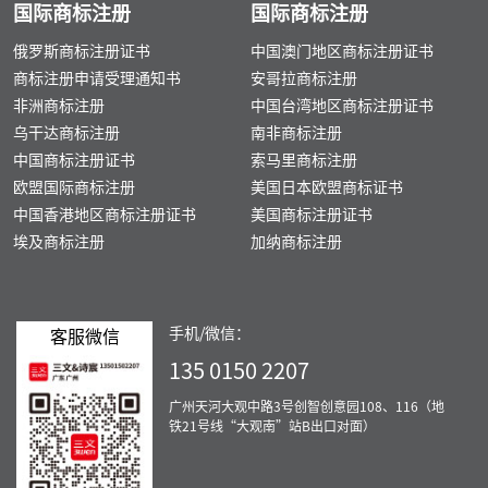
回通知书并要求申请人在驳回通知书载
国际商标注册
国际商标注册
异议或者异议不成立的，工业产权局将
基于打算使用的商标，在签发注册证之
册商标的要素有图形、数字、文字、字
明的时限内予以答复，实质审查通过
对商标进行实质审查，包括对商标显著
前，颁发“允许通知”之后的6个月
母、颜色、三维标志或上述组合等。
俄罗斯商标注册证书
中国澳门地区商标注册证书
的，将会被安排公告。自公告日起2个
性、是否违反禁注禁用条款和是否与在
内，申请人必须提供在商业中真实使用
若申请人非古巴居住的，须委托本国专
月为异议期，任何利益相关人或在先权
商标注册申请受理通知书
安哥拉商标注册
先商标形成冲突的审查，审查通过后即
商标的声明，可以申请延期。 （5）注
门的代理人办理。商标申请所需的基本
利人均可提出异议，提异议的理由主要
非洲商标注册
中国台湾地区商标注册证书
可获准注册并颁发注册证；审查不能通
册核准：商标专利局接到真实使用声明
材料为： 1.商标图样； 2.具体类别及商
有： 1.与在先商标冲突，如拥有在先的
过的则会下发驳回通知书并要求申请人
乌干达商标注册
南非商标注册
后，再次进行审查。如果经审查决定接
品/服务项目； 3.申请人名义及地址；
注册商标； 2.商标缺乏显著性； 3.商标
在驳回通知书载明的时限内予以答复。
受真实使用的声明，颁发注册证书。整
中国商标注册证书
索马里商标注册
4.委托书； 5.若声明优先权的，需提供
具有不良影响； 公告期内无人异议或
在顺利的情况下，商标注册目前需要1
个顺利的申请过程（如果没有驳回、异
优先权证明文件。 申请注册古巴商标
欧盟国际商标注册
美国日本欧盟商标证书
者异议不成立的，可获准注册并颁发注
年；如中途遇到异议或驳回，时间将会
议等情况出现）大概需要18-26个月。
的主要流程为：申请一受理一审查一公
册证。在顺利的情况下，百慕大商标注
中国香港地区商标注册证书
美国商标注册证书
大大延长。 注意在审查过程中，可能
３、有效期：从注册日起算15年，注册
告一核准一发证。申请递交后一般1～2
册目前需要2年；如中途遇到异议或驳
埃及商标注册
加纳商标注册
会涉及之特殊问题： ※ 声明不专用：
有效期满需继续使用的，应在注册有效
个月决定是否受理。审查员将对申请进
回，时间将会延长至3～4年。 三、百
秘鲁没有声明不专用的制度（对于其商
期满前6个月申请续展注册，每次续展
行形式审查和实质审查。形式审查，即
慕大商标维护 百慕大商标注册后7年有
标的某不具识别性元素表达放弃其专
注册有效期为15年。
审查申请要求和分类信息是否符合规
效，有效期自注册日起算；到期日前3
用）。 三、秘鲁商标维护 秘鲁商标注
定；而实质审查，包括对商标显著性、
个月内需办理续展，宽展期6个月；续
手机/微信：
客服微信
册后10年有效，有效期自注册日起算；
是否违反禁注禁用条款和是否与在先商
展有效期14年。 商标注册后的无效或
到期日前6个月内可以办理续展，宽展
135 0150 2207
标形成冲突的审查。审查通过后将会安
撤销申请，一般可以下述理由提出： 1.
期为6个月；续展有效期10年。 商标注
排公告，自公告日起2个月为异议期，
第二十九条商标注册后连续5年未在当
册后的无效或撤销申请，一般可根据
广州天河大观中路3号创智创意园108、116（地
任何利益相关人或在先权利人均可提出
国实际使用的，任何人可申请撤销，不
《秘鲁商标法》下述条款提出： 1.违反
铁21号线“大观南”站B出口对面）
异议，提异议的理由主要有： 1.与在先
可抗力除外。 2.违反商标注册规定的，
商标法规定的； 2.恶意抢注； 3.商标注
商标冲突，如拥有在先的注册商标； 2.
恶意抢注。
册后连续3年未在当国实际使用的，任
商标缺乏显著性； 3.商标具有不良影