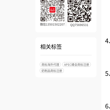
微信13501502207
QQ75696531
相关标签
商标海外代理
APEC峰会商标注册
奶制品商标注册