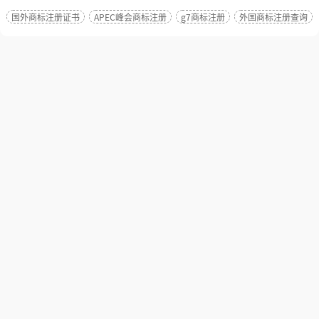
国外商标注册证书
APEC峰会商标注册
g7商标注册
外国商标注册查询
相关推荐
中国香港地区商标注册证
中国台湾地区
书
书
客户委托我司代理注册香港商标，可以
客户委托我司代理注
以自然人或法人申请；提供商标的中文
人资格证明文件(即营业
或外文名称（图形不提供查询）；须保
本,须由申请人宣誓该