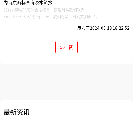
为诗宸商标查询及本链接!
如有内容侵犯您的合法权益，请及时与我们联系
Email:75696531@qq.com，我们将第一时间安排删除。
发布于2024-08-13 18:22:52
50
赞
下一篇 >
证书
商标注册证电子版
最新资讯