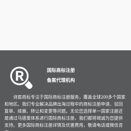
澳大利亚商标注册证书
法国商标注册
澳大利亚商标注册成功证书
客户委托我司代理注
商标法属于大陆法系，
基于注册。法国接受
商标、 集体商标和证
请。在法国，商品和
《商标注册用商品和
协定》规定的分类法
国际商标注册
备案代理机构
诗宸商标专注于国际商标注册服务，覆盖全球200多个国家
和地区。我们专业解决品牌出海过程中的商标注册申请、驳回
复审、续展、转让和变更等问题。无论您选择单一国家注册还
是通过马德里体系进行国际商标注册，我们都将竭诚为您提供
支持。更多国际商标注册详情及优惠费用，敬请电话或微信咨