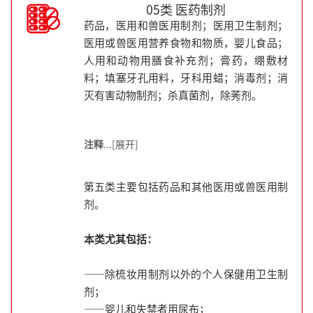
05类 医药制剂
药品，医用和兽医用制剂；医用卫生制剂；
医用或兽医用营养食物和物质，婴儿食品；
人用和动物用膳食补充剂；膏药，绷敷材
料；填塞牙孔用料，牙科用蜡；消毒剂；消
灭有害动物制剂；杀真菌剂，除莠剂。
注释
...[展开]
第五类主要包括药品和其他医用或兽医用制
剂。
本类尤其包括：
——除梳妆用制剂以外的个人保健用卫生制
剂；
——婴儿和失禁者用尿布；