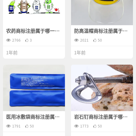
农药商标注册属于哪一
防高温帽商标注册属于哪
类？
一类？
2766
3
2021
50
1年前
1年前
医用冰敷袋商标注册属于
岩石钉商标注册属于哪一
哪一类？
类？
1791
50
1773
50