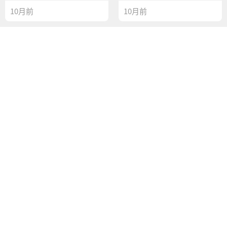
10月前
10月前
商业计划书版权登记
剧本版权登记
2477
0
6463
0
10月前
10月前