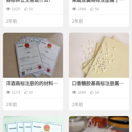
一类？
1020
50
1588
50
2年前
2年前
洋酒商标注册的的材料费
口香糖胶基商标注册属于
用是什么？
哪一类？
1173
50
1084
50
2年前
2年前