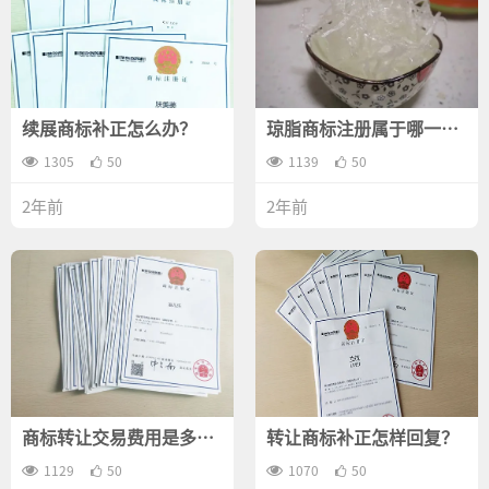
续展商标补正怎么办？
琼脂商标注册属于哪一
类？
1305
50
1139
50
2年前
2年前
商标转让交易费用是多
转让商标补正怎样回复？
少？
1129
50
1070
50