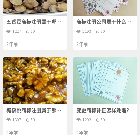
五香豆商标注册属于哪一
商标注册公司是干什么
类？
的？
1227
50
2193
50
2年前
2年前
糖核桃商标注册属于哪一
变更商标补正怎样处理？
类？
1397
50
1293
50
2年前
2年前