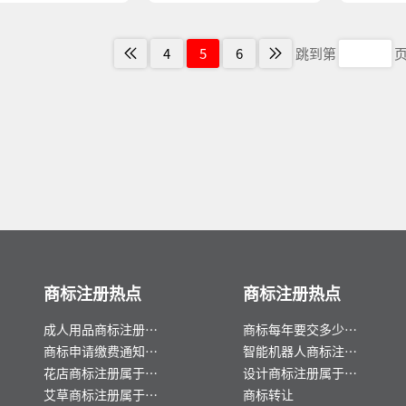
4
5
6
跳到第
商标注册热点
商标注册热点
成人用品商标注册属
商标每年要交多少
于哪一类？
钱？
商标申请缴费通知书
智能机器人商标注册
几天下来及缴费指南
属于哪一类？
花店商标注册属于哪
设计商标注册属于哪
一类？
一类？
艾草商标注册属于哪
商标转让