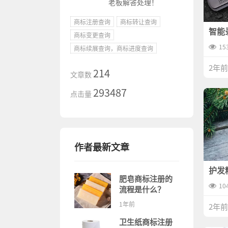
老板解答处理！
商标注册查询
商标转让查询
智能
商标变更查询
于哪
15
商标续展查询，商标进度查询
2年前
214
文章数
293487
点击量
作者最新文章
护发
料是
肥皂商标注册的
10
流程是什么？
1年前
2年前
卫生纸商标注册