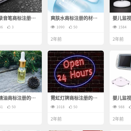
录音笔商标注册属
爽肤水商标注册的材料
婴儿监
一类？
是什么？
于哪一
36
3
1090
50
1584
2年前
2年前
精油商标注册的材
霓虹灯牌商标注册的材
婴儿监
什么？
料有哪些？
材料有
41
50
1018
50
988
2年前
2年前