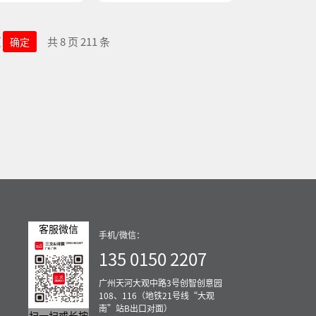
页
共 8 页 211 条
确定
客服微信
手机/微信：
135 0150 2207
广州天河大观中路3号创智创意园
108、116（地铁21号线“大观
南”站B出口对面）
扫一扫或长按