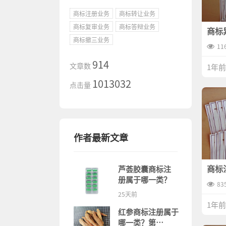
商标注册业务
商标转让业务
商标复审业务
商标答辩业务
商标
由到
商标撤三业务
的一
11
914
文章数
1年前
1013032
点击量
作者最新文章
商标
芦荟胶囊商标注
些技
册属于哪一类？
83
25天前
1年前
红参商标注册属于
哪一类？第