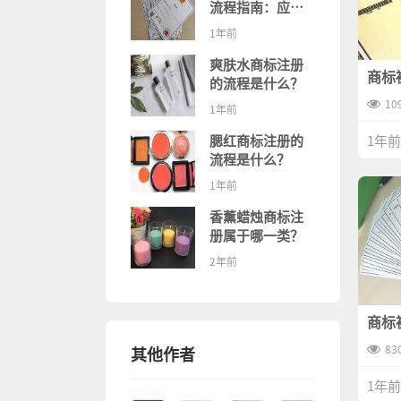
流程指南：应对
策略与常见问题
1年前
解答
爽肤水商标注册
商标
的流程是什么？
的几
10
1年前
1年前
腮红商标注册的
流程是什么？
1年前
香薰蜡烛商标注
册属于哪一类？
2年前
商标
措施
83
其他作者
1年前