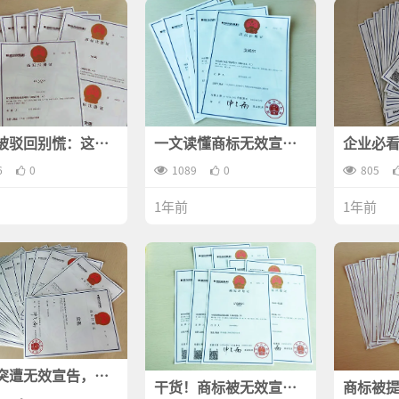
被驳回别慌：这些
一文读懂商标无效宣告
企业必
你必须知道！
答辩
宣告，
6
0
1089
0
可不知
805
1年前
1年前
突遭无效宣告，应
干货！商标被无效宣
商标被
略有哪些？