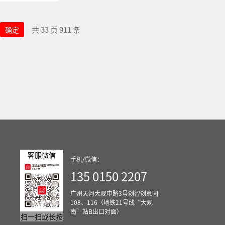
共 33 页 911 条
确定
客服微信
手机/微信：
135 0150 2207
广州天河大观中路3号创智创意园
108、116（地铁21号线“大观
南”站B出口对面）
扫一扫或长按