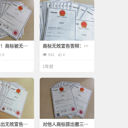
看！商标被无效
商标无效宣告答辩：成
这些关键要点不
功率有多高？
0
932
0
1年前
提出无效宣告你
对他人商标提出撤三：