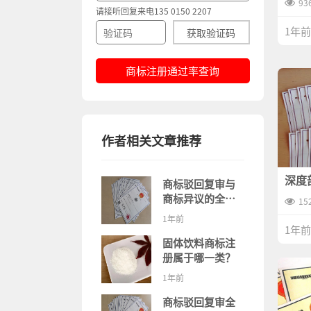
93
请接听回复来电135 0150 2207
1年前
获取验证码
商标注册通过率查询
作者相关文章推荐
深度
商标驳回复审与
成功
商标异议的全面
15
解析
1年前
1年前
固体饮料商标注
册属于哪一类？
1年前
商标驳回复审全