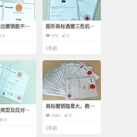
提出撤销能不能
图形商标遇撤三危机，
请人的责任？
答辩胜算几何？
0
970
0
1年前
商标撤销隐患大，教你
回类型及应对策
全方位预防商标被撤销
1583
0
0
1年前