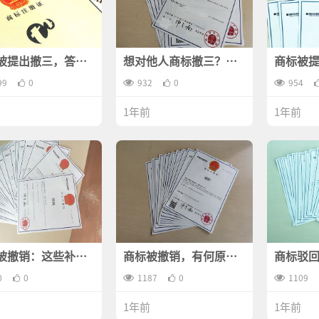
被提出撤三，答辩
想对他人商标撤三？这
商标被
率高不高？
些误区要警惕
追究申
99
0
932
0
954
1年前
1年前
被撤销：这些补救
商标被撤销，有何原因
商标驳
助你绝处逢生
你知多少？
略
0
0
1187
0
1109
1年前
1年前