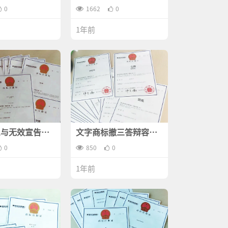
解的详细情况！
你需要知道的一切
0
1662
0
1年前
三与无效宣告：
文字商标撤三答辩容不
易分辨两者关系
容易？
0
850
0
1年前