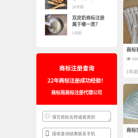
05/35/30/03/29/32
26天前
类详解+厂家品牌
商贸易商注册策略
双皮奶商标注册
属于哪一类？
1月前
商标
问题
89
商标注册查询
1年前
22年商标注册成功经验！
商标局商标注册代理公司
商标
对策