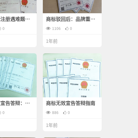
标注册遇难题？
商标驳回后：品牌重生
你如何突破阻碍
的关键策略与应对之道
0
1106
0
1年前
效宣告答辩：你
商标无效宣告答辩指南
道的重要事项
0
886
0
1年前