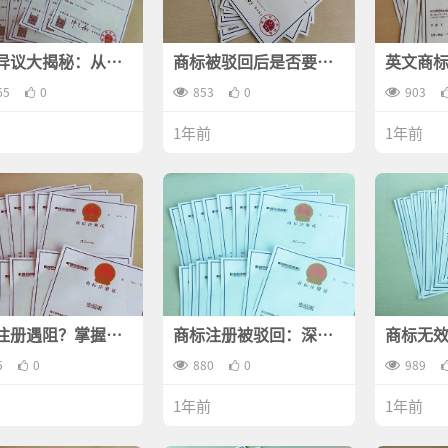
异议大揭秘：从理
商标被驳回后是否要复
英文商
裁定，你需要了解
审？关键问题解答
专家教
切
65
0
853
0
903
1年前
1年前
注册遇阻？掌握这
商标注册被驳回：深度
商标无
巧轻松应对阻碍
剖析与应对之道
需要知
5
0
880
0
989
1年前
1年前