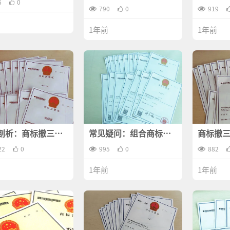
告，问题全解析
需要了
6
0
790
0
919
1年前
1年前
剖析：商标撤三的
常见疑问：组合商标撤
商标撤
几率高不高？
三答辩
让你轻
22
0
995
0
882
1年前
1年前