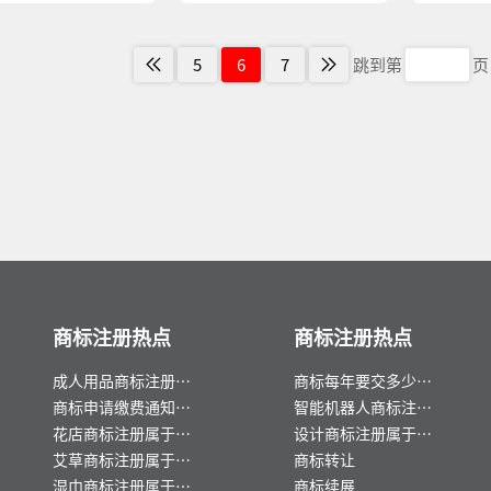
5
6
7
跳到第
页
商标注册热点
商标注册热点
成人用品商标注册属
商标每年要交多少
于哪一类？
钱？
商标申请缴费通知书
智能机器人商标注册
几天下来及缴费指南
属于哪一类？
花店商标注册属于哪
设计商标注册属于哪
一类？
一类？
艾草商标注册属于哪
商标转让
一类？
湿巾商标注册属于哪
商标续展