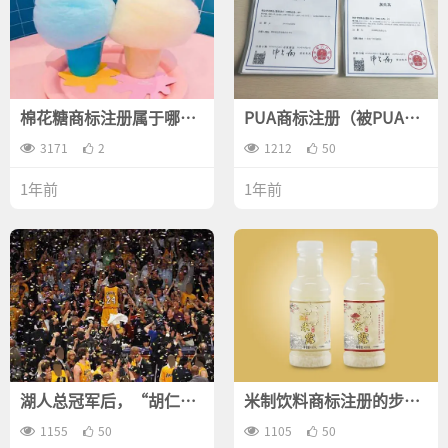
棉花糖商标注册属于哪一
PUA商标注册（被PUA是
类？
什么意思）合适吗？
3171
2
1212
50
1年前
1年前
湖人总冠军后，“胡仁总
米制饮料商标注册的步骤
灌君”商标注册和餐馆火
有哪些？
了！
1155
50
1105
50