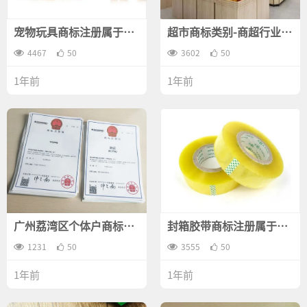
宠物玩具商标注册属于哪
超市商标类别-商超行业商
一类？
标注册什么商标类别？
4467
50
3602
50
1年前
1年前
广州荔湾区个体户商标注
封箱胶带商标注册属于哪
册条件讲解？
一类？
1231
50
3555
50
1年前
1年前