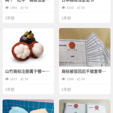
对决
1465
50
5168
50
1年前
1年前
山竹商标注册属于哪一
商标被驳回后不做复审会
类？
有什么后果？
1827
50
1599
50
1年前
1年前