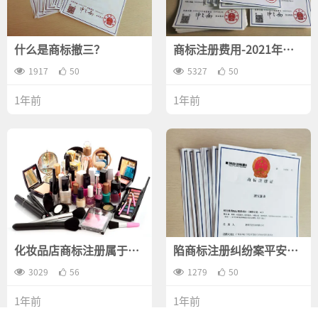
什么是商标撤三？
商标注册费用-2021年申
请商标注册需要多少费
1917
50
用？
5327
50
1年前
1年前
化妆品店商标注册属于哪
陷商标注册纠纷案平安好
一类？
医生的“不平安路”
3029
56
1279
50
1年前
1年前