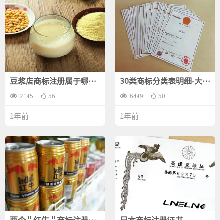
豆浆店商标注册属于哪一
30类商标分类表明细-大家
类？
都选什么商品内容？
2145
56
6449
50
1年前
1年前
两个＂红牛＂商标注册的
日本商标注册证书