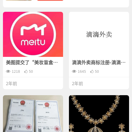
美图提交了“美妆盲盒”
滴滴外卖商标注册-滴滴关
的商标注册申请
联公司申请"滴滴外卖"商
1218
50
标注册
1645
50
2年前
2年前