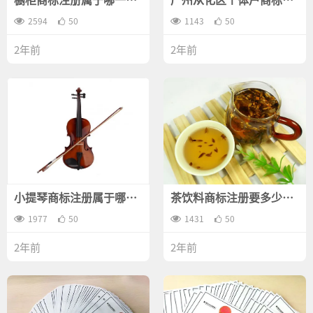
类？
册条件讲解？
2594
50
1143
50
2年前
2年前
小提琴商标注册属于哪一
茶饮料商标注册要多少费
类？
用？
1977
50
1431
50
2年前
2年前