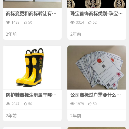
商标变更和商标转让有什
珠宝首饰商标类别-珠宝首
么不同？
饰行业商标注册什么商标
1439
50
类别？
3314
52
2年前
2年前
防护鞋商标注册属于哪一
公司商标过户需要什么资
类？
料？
2047
50
1979
50
2年前
2年前