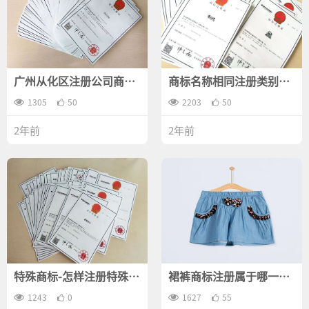
广州从化区注册公司商标
商标名称相同注册类别不
前需要准备哪些工作？
一样可以注册下来吗？
1305
50
2203
50
2年前
2年前
特殊商标-怎样注册特殊商
裙裤商标注册属于哪一
标？
类？
1243
0
1627
55